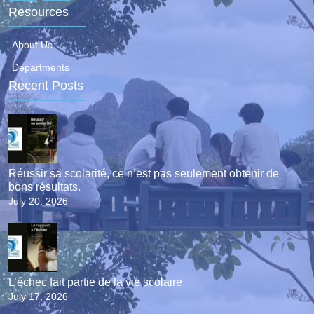
Resources
About Us
Departments
Recent Posts
Réussir sa scolarité, ce n’est pas seulement obtenir de
bons résultats.
July 20, 2026
L’échec fait partie de la vie scolaire
July 17, 2026