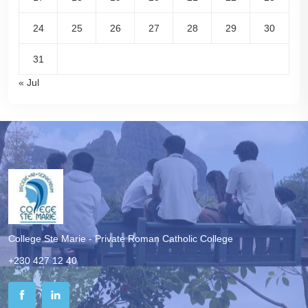
24
25
26
27
28
29
30
31
« Jul
College Ste Marie - Private Roman Catholic College
+230 427 12 40