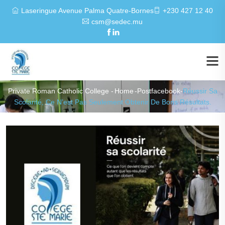
Laseringue Avenue Palma Quatre-Bornes
+230 427 12 40
csm@sedec.mu
Private Roman Catholic College -
Home
-
Postfacebook
-
Réussir Sa
Scolarité, Ce N’est Pas Seulement Obtenir De Bons Résultats.